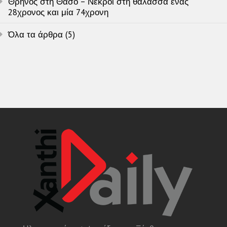
Θρήνος στη Θάσο – Νεκροί στη θάλασσα ένας
28χρονος και μία 74χρονη
Όλα τα άρθρα (5)