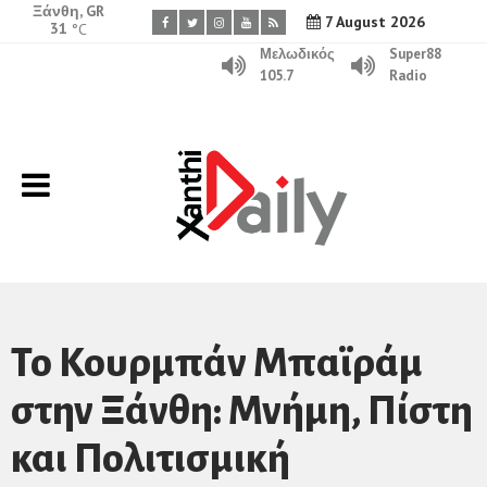
Ξάνθη, GR
7 August 2026
31
°C
Μελωδικός
Super88
105.7
Radio
Το Κουρμπάν Μπαϊράμ
στην Ξάνθη: Μνήμη, Πίστη
και Πολιτισμική