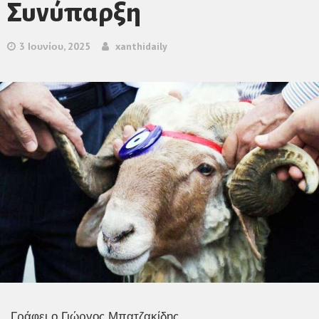
Συνύπαρξη
3 Ιουνίου, 2025
xanthidaily
Γράφει ο Γιώργος Μπατζακίδης,