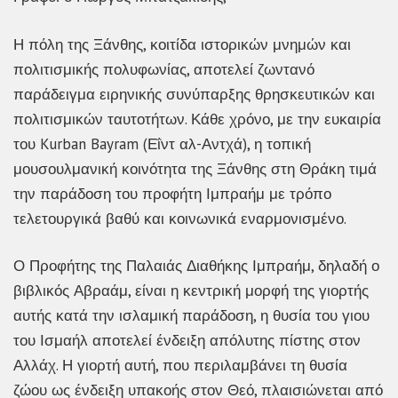
Η πόλη της Ξάνθης, κοιτίδα ιστορικών μνημών και
πολιτισμικής πολυφωνίας, αποτελεί ζωντανό
παράδειγμα ειρηνικής συνύπαρξης θρησκευτικών και
πολιτισμικών ταυτοτήτων. Κάθε χρόνο, με την ευκαιρία
του Kurban Bayram (Εΐντ αλ-Αντχά), η τοπική
μουσουλμανική κοινότητα της Ξάνθης στη Θράκη τιμά
την παράδοση του προφήτη Ιμπραήμ με τρόπο
τελετουργικά βαθύ και κοινωνικά εναρμονισμένο.
Ο Προφήτης της Παλαιάς Διαθήκης Ιμπραήμ, δηλαδή ο
βιβλικός Αβραάμ, είναι η κεντρική μορφή της γιορτής
αυτής κατά την ισλαμική παράδοση, η θυσία του γιου
του Ισμαήλ αποτελεί ένδειξη απόλυτης πίστης στον
Αλλάχ. Η γιορτή αυτή, που περιλαμβάνει τη θυσία
ζώου ως ένδειξη υπακοής στον Θεό, πλαισιώνεται από