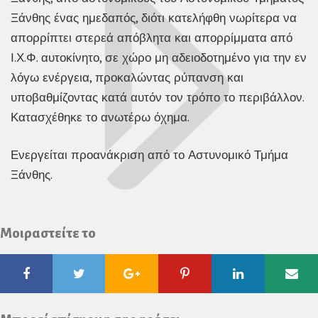
Ξάνθης ένας ημεδαπός, διότι κατελήφθη νωρίτερα να
απορρίπτει στερεά απόβλητα και απορρίμματα από
Ι.Χ.Φ. αυτοκίνητο, σε χώρο μη αδειοδοτημένο για την εν
λόγω ενέργεια, προκαλώντας ρύπανση και
υποβαθμίζοντας κατά αυτόν τον τρόπο το περιβάλλον.
Κατασχέθηκε το ανωτέρω όχημα.
Ενεργείται προανάκριση από το Αστυνομικό Τμήμα
Ξάνθης.
Μοιραστείτε το
Facebook
Twitter
Google
Pinterest
Linkedin
Ema
Plus