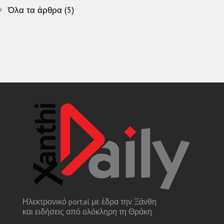
Όλα τα άρθρα (5)
Ηλεκτρονικό portal με έδρα την Ξάνθη
και ειδήσεις από ολόκληρη τη Θράκη