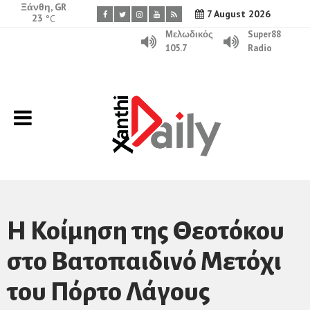
Ξάνθη, GR
7 August 2026
23
°C
Μελωδικός
Super88
105.7
Radio
Η Κοίμηση της Θεοτόκου
στο Βατοπαιδινό Μετόχι
του Πόρτο Λάγους