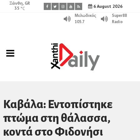
Ξάνθη, GR
6 August 2026
35
°C
Μελωδικός
Super88
105.7
Radio
Καβάλα: Εντοπίστηκε
πτώμα στη θάλασσα,
κοντά στο Φιδονήσι