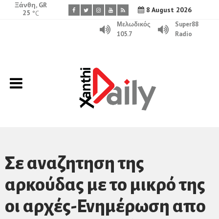
Ξάνθη, GR
8 August 2026
25
°C
Μελωδικός
Super88
105.7
Radio
Σε αναζητηση της
αρκούδας με το μικρό της
οι αρχές-Ενημέρωση απο