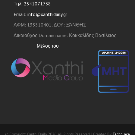
Τηλ: 2541071738
Email: info@xanthidaily.gr
ΑΦΜ: 133510401, ΔΟΥ: ΞΆΝΘΗΣ
Δικαιούχος Domain name: Κοκκαλίδης Βασίλειος
Μέλος του
© Copyright Xanthi Daily 2026. All Rights Reserved. | Created By
Techplace