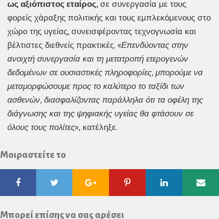
ως αξιόπιστος εταίρος
, σε συνεργασία με τους
φορείς χάραξης πολιτικής και τους εμπλεκόμενους στο
χώρο της υγείας, συνεισφέροντας τεχνογνωσία και
βέλτιστες διεθνείς πρακτικές. «
Επενδύοντας στην
ανοιχτή συνεργασία και τη μετατροπή ετερογενών
δεδομένων σε ουσιαστικές πληροφορίες, μπορούμε να
μεταμορφώσουμε προς το καλύτερο το ταξίδι των
ασθενών, διασφαλίζοντας παράλληλα ότι τα οφέλη της
διάγνωσης και της ψηφιακής υγείας θα φτάσουν σε
όλους τους πολίτες
», κατέληξε.
Μοιραστείτε το
Facebook
Twitter
Google
Pinterest
Linkedin
Ema
Plus
Μπορεί επίσης να σας αρέσει