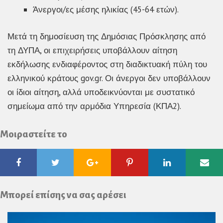
Άνεργοι/ες μέσης ηλικίας (45-64 ετών).
Μετά τη δημοσίευση της Δημόσιας Πρόσκλησης από
τη ΔΥΠΑ, οι επιχειρήσεις υποβάλλουν αίτηση
εκδήλωσης ενδιαφέροντος στη διαδικτυακή πύλη του
ελληνικού κράτους gov.gr. Οι άνεργοι δεν υποβάλλουν
οι ίδιοι αίτηση, αλλά υποδεικνύονται με συστατικό
σημείωμα από την αρμόδια Υπηρεσία (ΚΠΑ2).
Μοιραστείτε το
Facebook
Twitter
Google
Pinterest
Linkedin
Ema
Plus
Μπορεί επίσης να σας αρέσει