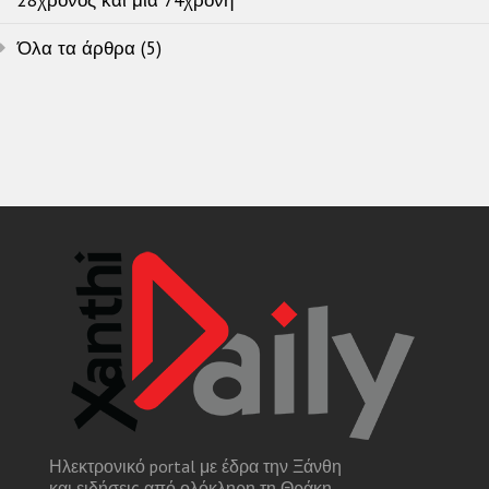
28χρονος και μία 74χρονη
Όλα τα άρθρα (5)
Ηλεκτρονικό portal με έδρα την Ξάνθη
και ειδήσεις από ολόκληρη τη Θράκη