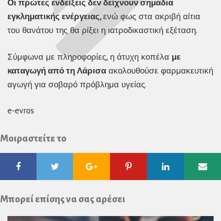
Οι πρώτες ενδείξεις δεν δείχνουν σημάδια
εγκληματικής ενέργειας,
ενώ φως στα ακριβή αίτια
του θανάτου της θα ρίξει η ιατροδικαστική εξέταση.
Σύμφωνα με πληροφορίες, η άτυχη κοπέλα
με
καταγωγή από τη Λάρισα
ακολουθούσε φαρμακευτική
αγωγή για σοβαρό πρόβλημα υγείας.
e-evros
Μοιραστείτε το
Facebook
Twitter
Google
Pinterest
Linkedin
Ema
Plus
Μπορεί επίσης να σας αρέσει