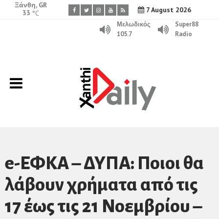
Ξάνθη, GR
7 August 2026
33
°C
Μελωδικός
Super88
105.7
Radio
e-ΕΦΚΑ – ΔΥΠΑ: Ποιοι θα
λάβουν χρήματα από τις
17 έως τις 21 Νοεμβρίου –