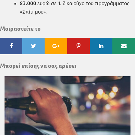
83.000
ευρώ σε
1
δικαιούχο του προγράμματος
«Σπίτι μου».
Μοιραστείτε το
Facebook
Twitter
Google
Pinterest
Linkedin
Ema
Plus
Μπορεί επίσης να σας αρέσει