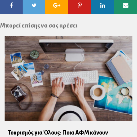
Facebook
Twitter
Google
Pinterest
Linkedin
Ema
Plus
Μπορεί επίσης να σας αρέσει
Τουρισμός για Όλους: Ποια ΑΦΜ κάνουν