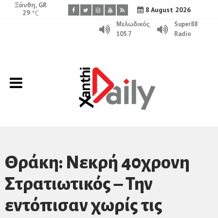
Ξάνθη, GR
8 August 2026
29
°C
Μελωδικός
Super88
105.7
Radio
Θράκη: Νεκρή 40χρονη
Στρατιωτικός – Την
εντόπισαν χωρίς τις