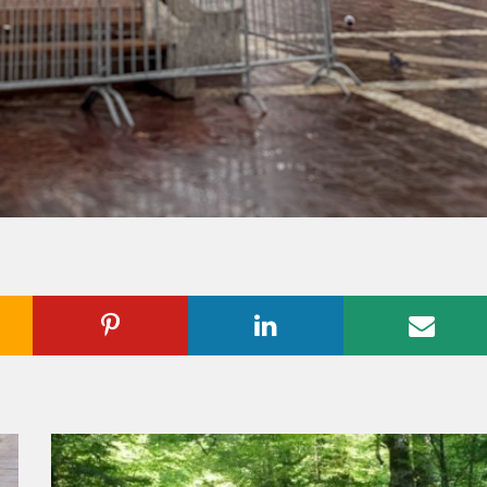
ogle
Pinterest
Linkedin
Emai
us