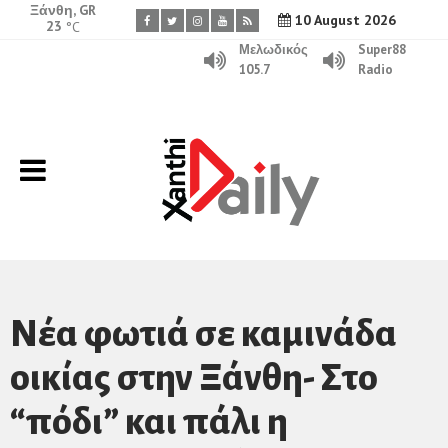
Ξάνθη, GR
10 August 2026
23
°C
Μελωδικός
Super88
105.7
Radio
Νέα φωτιά σε καμινάδα
οικίας στην Ξάνθη- Στο
“πόδι” και πάλι η