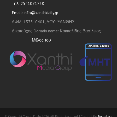
Τηλ: 2541071738
Email: info@xanthidaily.gr
ΑΦΜ: 133510401, ΔΟΥ: ΞΆΝΘΗΣ
Δικαιούχος Domain name: Κοκκαλίδης Βασίλειος
Μέλος του
© Copyright Xanthi Daily 2026. All Rights Reserved. | Created By
Techplace