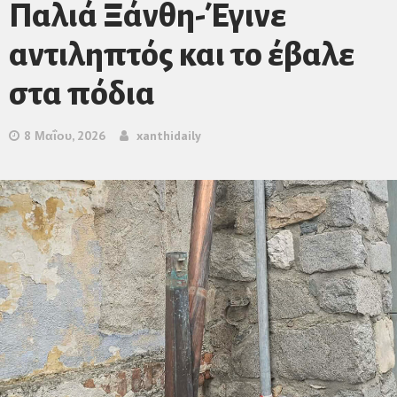
Παλιά Ξάνθη-Έγινε
αντιληπτός και το έβαλε
στα πόδια
8 Μαΐου, 2026
xanthidaily