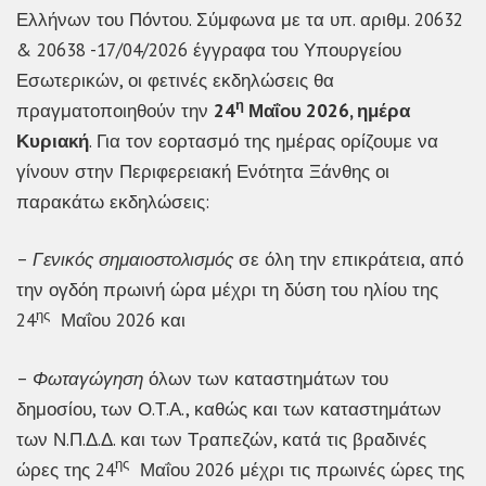
Ελλήνων του Πόντου. Σύμφωνα με τα υπ. αριθμ. 20632
& 20638 -17/04/2026 έγγραφα του Υπουργείου
Εσωτερικών, οι φετινές εκδηλώσεις θα
η
πραγματοποιηθούν την
24
Μαΐου 2026, ημέρα
Κυριακή
. Για τον εορτασμό της ημέρας ορίζουμε να
γίνουν στην Περιφερειακή Ενότητα Ξάνθης οι
παρακάτω εκδηλώσεις:
–
Γενικός σημαιοστολισμός
σε όλη την επικράτεια, από
την ογδόη πρωινή ώρα μέχρι τη δύση του ηλίου της
ης
24
Μαΐου 2026 και
–
Φωταγώγηση
όλων των καταστημάτων του
δημοσίου, των Ο.Τ.Α., καθώς και των καταστημάτων
των Ν.Π.Δ.Δ. και των Τραπεζών, κατά τις βραδινές
ης
ώρες της 24
Μαΐου 2026 μέχρι τις πρωινές ώρες της