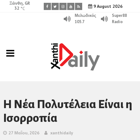
Ξάνθη, GR
9 August 2026
32
°C
Μελωδικός
Super88
105.7
Radio
Η Νέα Πολυτέλεια Είναι η
Ισορροπία
27 Μαΐου, 2026
xanthidaily