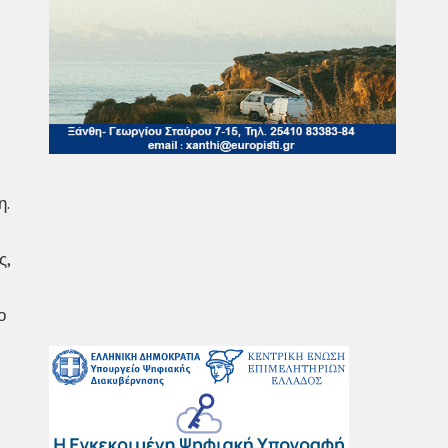
η.
ς,
ο