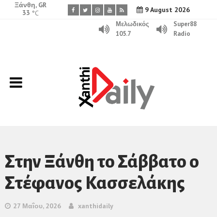
Ξάνθη, GR
9 August 2026
33
°C
Μελωδικός
Super88
105.7
Radio
Στην Ξάνθη το Σάββατο ο
Στέφανος Κασσελάκης
27 Μαΐου, 2026
xanthidaily