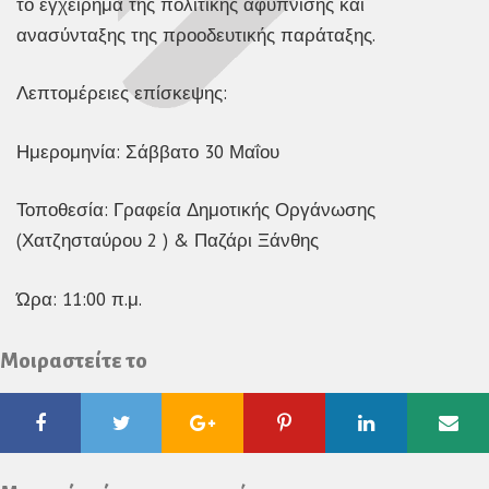
το εγχείρημα της πολιτικής αφύπνισης και
ανασύνταξης της προοδευτικής παράταξης.
Λεπτομέρειες επίσκεψης:
Ημερομηνία: Σάββατο 30 Μαΐου
Τοποθεσία: Γραφεία Δημοτικής Οργάνωσης
(Χατζησταύρου 2 ) & Παζάρι Ξάνθης
Ώρα: 11:00 π.μ.
Μοιραστείτε το
Facebook
Twitter
Google
Pinterest
Linkedin
Ema
Plus