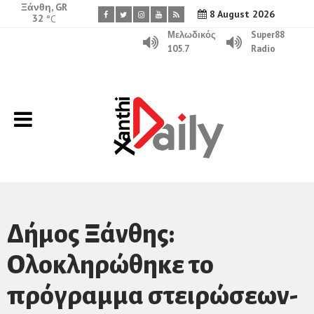
Ξάνθη, GR
8 August 2026
32
°C
Μελωδικός
Super88
105.7
Radio
Δήμος Ξάνθης:
Ολοκληρώθηκε το
πρόγραμμα στειρώσεων-