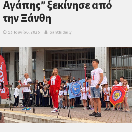
Αγάπης” ξεκίνησε από
την Ξάνθη
13 Ιουνίου, 2026
xanthidaily