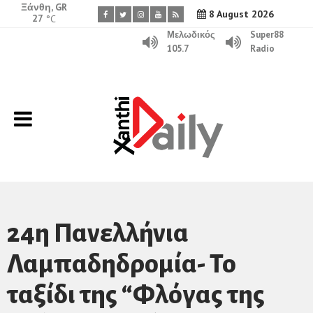
Ξάνθη, GR
8 August 2026
27
°C
Μελωδικός
Super88
105.7
Radio
24η Πανελλήνια
Λαμπαδηδρομία- Το
ταξίδι της “Φλόγας της