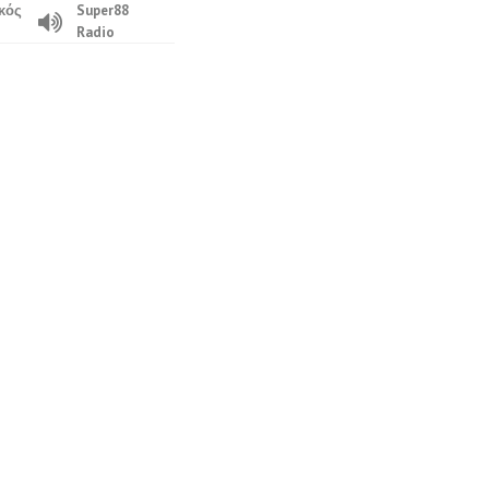
κός
Super88
Radio