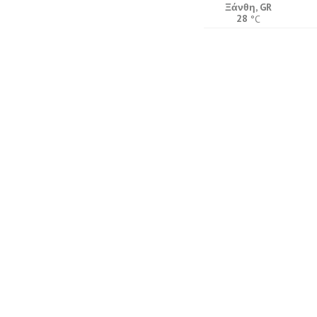
Ξάνθη, GR
28
°C