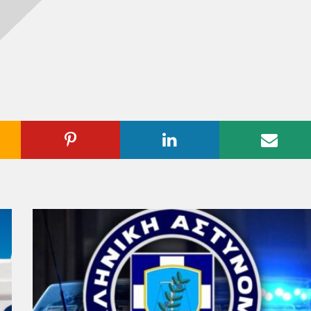
ogle
Pinterest
Linkedin
Emai
us