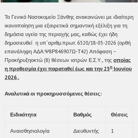
Το Γενικό Νοσοκομείο Ξάνθης ανακοινώνει με ιδιαίτερη
ικανοποίηση μια εξαιρετικά σημαντική εξέλιξη για τη
δημόσια υγεία της περιοχής μας, καθώς έχει ήδη
δημοσιευθεί η υπ΄αριθμ.πρωτ. 6520/18-05-2026 (ορθή
επανάληψη ΑΔΑ:Ψ8Ρ846907Ω-Τ42) Απόφαση –
Προκήρυξηοκτώ (8) θέσεων ιατρών Ε.Σ.Υ., της
οποίας
η
η προθεσμία έχει παραταθεί έως και την 25
Ιουνίου
2026 .
Αναλυτικά οι προκηρυσσόμενες θέσεις:
Ειδικότητα
Βαθμός
Θέσεις
Αναισθησιολογία
Διευθυντής
1