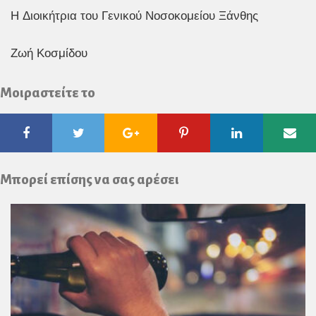
Η Διοικήτρια του Γενικού Νοσοκομείου Ξάνθης
Ζωή Κοσμίδου
Μοιραστείτε το
Facebook
Twitter
Google
Pinterest
Linkedin
Ema
Plus
Μπορεί επίσης να σας αρέσει