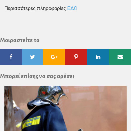
Περισσότερες πληροφορίες
ΕΔΩ
Μοιραστείτε το
Facebook
Twitter
Google
Pinterest
Linkedin
Ema
Plus
Μπορεί επίσης να σας αρέσει