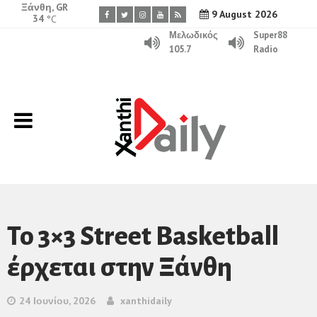
Ξάνθη, GR
9 August 2026
34
°C
Μελωδικός
Super88
105.7
Radio
Το 3×3 Street Basketball
έρχεται στην Ξάνθη
24 Ιουνίου, 2026
xanthidaily