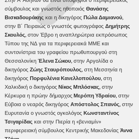
σύμβουλος και γνωστός ηθοποιός
Θανάσης
Βισκαδουράκης
και η δικηγόρος
Πώλα Δαμιανού
,
στην Β΄ Πειραιώς ο γνωστός φωτογράφος
Δημήτρης
Σκουλός
, στον Έβρο η αναπληρώτρια εκπρόσωπος
Τύπου της ΝΔ για τα περιφερειακά ΜΜΕ και
συντονίστρια του γραφείου πρωθυπουργού στη
Θεσσαλονίκη
Έλενα Σώκου
, στην Αργολίδα ο
δικηγόρος
Ζώης Σταυρόπουλος
, στη Μεσσηνία η
δικηγόρος
Πορφυλένια Κανελλοπούλου
, στη
Χαλκιδική ο δικηγόρος
Νίκος Μπλόσκας
, στην
Κέρκυρα η πρώην δήμαρχος
Μερόπη Υδραίου
, στην
Εύβοια ο νεαρός δικηγόρος
Απόστολος Σπανός
, στην
Ευρυτανία ο γνωστός ογκολόγος
Κωνσταντίνος
Τσιγαρίδας
και στην Πιερία η «βενιαμίν»
περιφερειακή σύμβουλος Κεντρικής Μακεδονίας
Άννα
Τζήκα
.