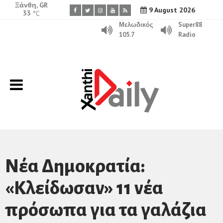
Ξάνθη, GR
9 August 2026
33
°C
Μελωδικός
Super88
105.7
Radio
Νέα Δημοκρατία:
«Κλείδωσαν» 11 νέα
πρόσωπα για τα γαλάζια