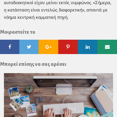
αυτοδιοικητικοί είχαν μείνει εκτός νυμφώνος. «Σήμερα,
η κατάσταση είναι εντελώς διαφορετική», απαντά με
νόημα κεντρική κομματική πηγή.
Μοιραστείτε το
Facebook
Twitter
Google
Pinterest
Linkedin
Ema
Plus
Μπορεί επίσης να σας αρέσει