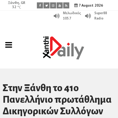
Ξάνθη, GR
7 August 2026
32
°C
Μελωδικός
Super88
105.7
Radio
Στην Ξάνθη το 41ο
Πανελλήνιο πρωτάθλημα
Δικηγορικών Συλλόγων