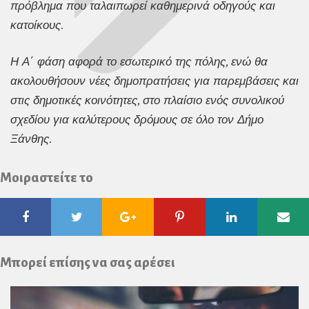
πρόβλημα που ταλαιπωρεί καθημερινά οδηγούς και
κατοίκους.
Η Α΄ φάση αφορά το εσωτερικό της πόλης, ενώ θα
ακολουθήσουν νέες δημοπρατήσεις για παρεμβάσεις και
στις δημοτικές κοινότητες, στο πλαίσιο ενός συνολικού
σχεδίου για καλύτερους δρόμους σε όλο τον Δήμο
Ξάνθης.
Μοιραστείτε το
Facebook
Twitter
Google
Pinterest
Linkedin
Ema
Plus
Μπορεί επίσης να σας αρέσει