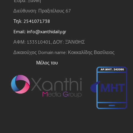
Έδρα: Ξάνθη
Διεύθυνση: Πραξιτέλους 67
Τηλ: 2541071738
Email: info@xanthidaily.gr
ΑΦΜ: 133510401, ΔΟΥ: ΞΆΝΘΗΣ
Δικαιούχος Domain name: Κοκκαλίδης Βασίλειος
Μέλος του