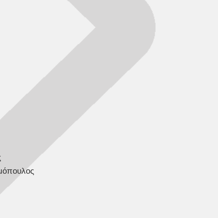
ς
μόπουλος