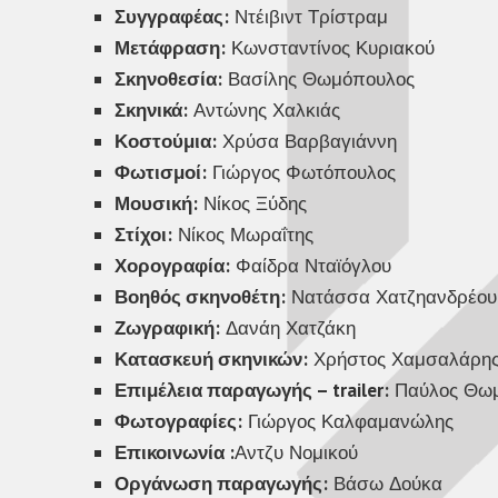
Συγγραφέας:
Ντέιβιντ Τρίστραμ
Μετάφραση:
Κωνσταντίνος Κυριακού
Σκηνοθεσία:
Βασίλης Θωμόπουλος
Σκηνικά:
Αντώνης Χαλκιάς
Κοστούμια:
Χρύσα Βαρβαγιάννη
Φωτισμοί:
Γιώργος Φωτόπουλος
Μουσική:
Νίκος Ξύδης
Στίχοι:
Νίκος Μωραΐτης
Χορογραφία:
Φαίδρα Νταϊόγλου
Βοηθός σκηνοθέτη:
Νατάσσα Χατζηανδρέου
Ζωγραφική:
Δανάη Χατζάκη
Κατασκευή σκηνικών:
Χρήστος Χαμσαλάρη
Επιμέλεια παραγωγής – trailer:
Παύλος Θω
Φωτογραφίες:
Γιώργος Καλφαμανώλης
Επικοινωνία :
Αντζυ Νομικού
Οργάνωση παραγωγής:
Βάσω Δούκα