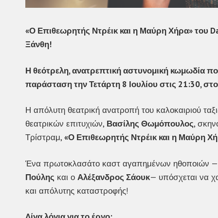
«Ο Επιθεωρητής Ντρέικ και η Μαύρη Χήρα» του D
Ξάνθη!
Η θεότρελη, ανατρεπτική αστυνομική κωμωδία που 
παράσταση την Τετάρτη 8 Ιουλίου στις 21:30, στ
Η απόλυτη θεατρική ανατροπή του καλοκαιριού ταξι
θεατρικών επιτυχιών,
Βασίλης Θωμόπουλος
, σκην
Τρίστραμ,
«Ο Επιθεωρητής Ντρέικ και η Μαύρη Χ
Ένα πρωτοκλασάτο καστ αγαπημένων ηθοποιών 
Πούλης
και ο
Αλέξανδρος Σάουκ
— υπόσχεται να χα
και απόλυτης καταστροφής!
Λίγα λόγια για το έργο: