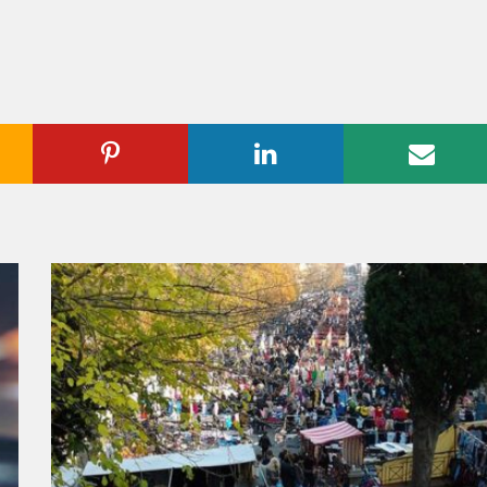
ogle
Pinterest
Linkedin
Emai
us