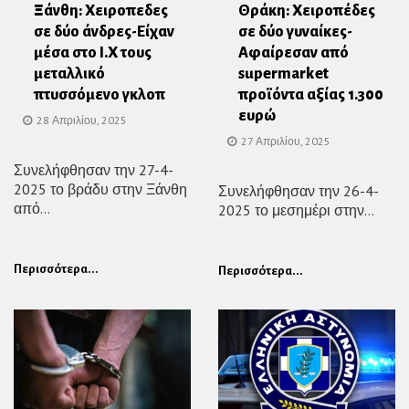
Ξάνθη: Χειροπεδες
Θράκη: Χειροπέδες
σε δύο άνδρες-Είχαν
σε δύο γυναίκες-
μέσα στο Ι.Χ τους
Αφαίρεσαν από
μεταλλικό
supermarket
πτυσσόμενο γκλοπ
προϊόντα αξίας 1.300
ευρώ
28 Απριλίου, 2025
27 Απριλίου, 2025
Συνελήφθησαν την 27-4-
2025 το βράδυ στην Ξάνθη
Συνελήφθησαν την 26-4-
από...
2025 το μεσημέρι στην...
Περισσότερα...
Περισσότερα...