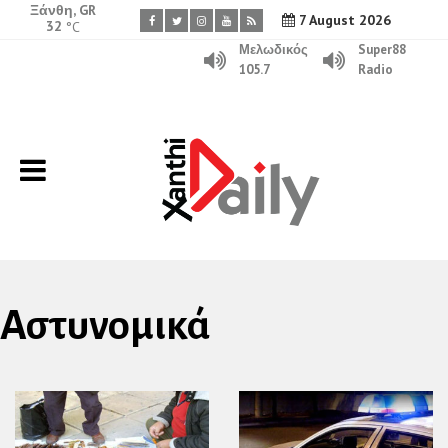
Ξάνθη, GR
7 August 2026
32
°C
Μελωδικός
Super88
105.7
Radio
Αστυνομικά