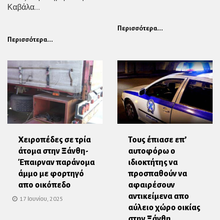
Καβάλα...
Περισσότερα...
Περισσότερα...
Χειροπέδες σε τρία
Τους έπιασε επ’
άτομα στην Ξάνθη-
αυτοφόρω ο
Έπαιρναν παράνομα
ιδιοκτήτης να
άμμο με φορτηγό
προσπαθούν να
απο οικόπεδο
αφαιρέσουν
αντικείμενα απο
17 Ιουνίου, 2025
αύλειο χώρο οικίας
στην Ξάνθη