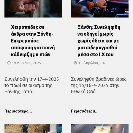
Χειροπέδες σε
Ξάνθη: Συνελήφθη
άνδρα στην Ξάνθη-
να οδηγεί χωρίς
Εκκρεμούσε
χωρίς άδεια και με
απόφαση για ποινή
μια σιδερογροθιά
κάθειρξης 6 ετών
μέσα στο Ι.Χ του
19 Απριλίου, 2025
16 Απριλίου, 2025
Συνελήφθη την 17-4-2025
Συνελήφθη βραδινές ώρες
το πρωί σε οικισμό της
της 15/16-4-2025 στην
Ξάνθης, από...
Εθνική Οδό...
Περισσότερα...
Περισσότερα...