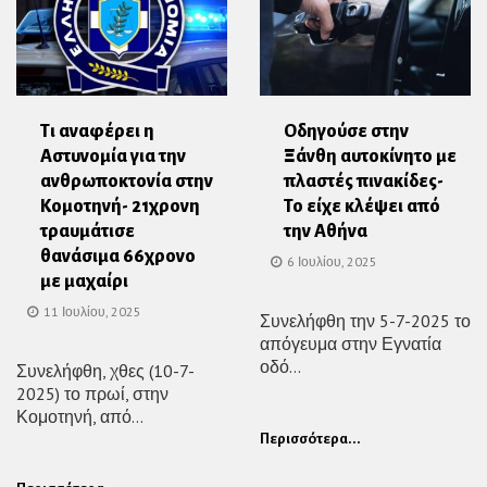
Τι αναφέρει η
Οδηγούσε στην
Αστυνομία για την
Ξάνθη αυτοκίνητο με
ανθρωποκτονία στην
πλαστές πινακίδες-
Κομοτηνή- 21χρονη
Το είχε κλέψει από
τραυμάτισε
την Αθήνα
θανάσιμα 66χρονο
6 Ιουλίου, 2025
με μαχαίρι
11 Ιουλίου, 2025
Συνελήφθη την 5-7-2025 το
απόγευμα στην Εγνατία
οδό...
Συνελήφθη, χθες (10-7-
2025) το πρωί, στην
Κομοτηνή, από...
Περισσότερα...