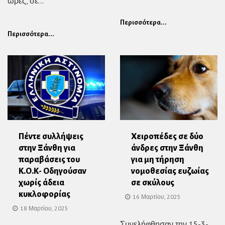
ώρες, σε...
Περισσότερα...
Περισσότερα...
Πέντε συλλήψεις
Χειροπέδες σε δύο
στην Ξάνθη για
άνδρες στην Ξάνθη
παραβάσεις του
για μη τήρηση
Κ.Ο.Κ- Οδηγούσαν
νομοθεσίας ευζωίας
χωρίς άδεια
σε σκύλους
κυκλοφορίας
16 Μαρτίου, 2025
18 Μαρτίου, 2025
Συνελήφθησαν την 15-3-