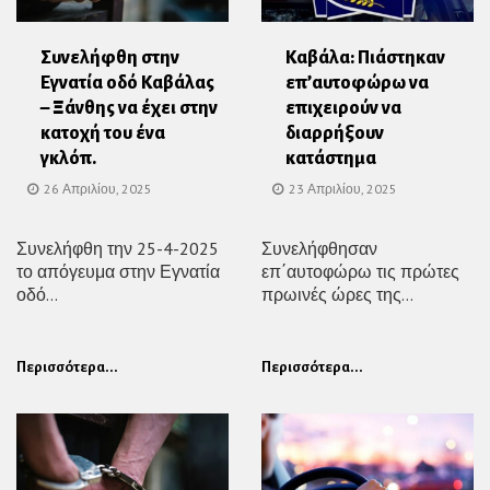
Συνελήφθη στην
Καβάλα: Πιάστηκαν
Εγνατία οδό Καβάλας
επ’αυτοφώρω να
– Ξάνθης να έχει στην
επιχειρούν να
κατοχή του ένα
διαρρήξουν
γκλόπ.
κατάστημα
26 Απριλίου, 2025
23 Απριλίου, 2025
Συνελήφθη την 25-4-2025
Συνελήφθησαν
το απόγευμα στην Εγνατία
επ΄αυτοφώρω τις πρώτες
οδό...
πρωινές ώρες της...
Περισσότερα...
Περισσότερα...