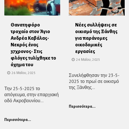
Θανατηφόρο
Νέες συλλήψεις σε
τροχαίο στον Άγιο
οικισμό της Ξάνθης
Ανδρέα Καβάλας-
για παράνομες
Νεκρός ένας
οικοδομικές
37χρονος- Στις
εργασίες
φλόγες τυλίχθηκε το
24 Μαΐου, 2025
όχημα του
26 Μαΐου, 2025
Συνελήφθησαν την 23-5-
2025 το πρωί σε οικισμό
της Ξάνθης...
Την 25-5-2025 το
απόγευμα, στην επαρχιακή
οδό Ακροβουνίου...
Περισσότερα...
Περισσότερα...