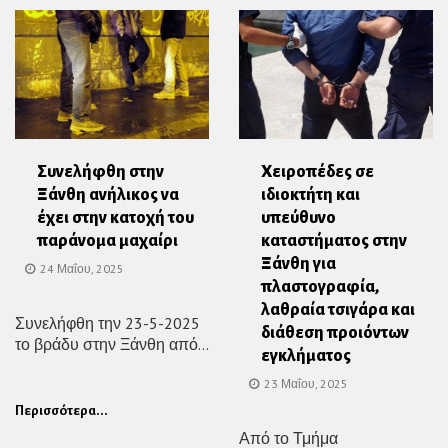
Συνελήφθη στην
Χειροπέδες σε
Ξάνθη ανήλικος να
ιδιοκτήτη και
έχει στην κατοχή του
υπεύθυνο
παράνομα μαχαίρι
καταστήματος στην
Ξάνθη για
24 Μαΐου, 2025
πλαστογραφία,
λαθραία τσιγάρα και
Συνελήφθη την 23-5-2025
διάθεση προιόντων
το βράδυ στην Ξάνθη από...
εγκλήματος
23 Μαΐου, 2025
Περισσότερα...
Από το Τμήμα