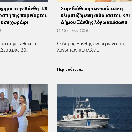
χημα στην Ξάνθη -Ι.Χ
Στην διάθεση των πολιτών η
ράπη της πορείας του
κλιματιζόμενη αίθουσα του ΚΑ
ξε σε χωράφι
Δήμου Ξάνθης λόγω καύσωνα
6
20 Ιουλίου, 2026
ημα σημειώθηκε το
Ο Δήμος Ξάνθης ενημερώνει ότι,
Δευτέρας 20...
λόγω των υψηλών...
Περισσότερα...