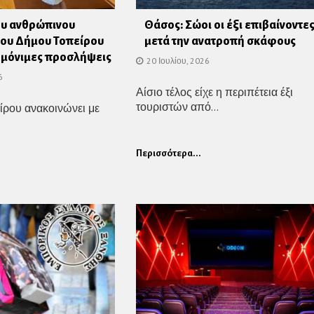
ου ανθρώπινου
Θάσος: Σώοι οι έξι επιβαίνοντε
του Δήμου Τοπείρου
μετά την ανατροπή σκάφους
ς μόνιμες προσλήψεις
20 Ιουλίου, 2026
6
Αίσιο τέλος είχε η περιπέτεια έξι
τουριστών από...
ίρου ανακοινώνει με
Περισσότερα...