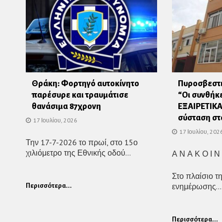
Θράκη: Φορτηγό αυτοκίνητο
Πυροσβεστι
παρέσυρε και τραυμάτισε
“Οι συνθήκ
θανάσιμα 87χρονη
ΕΞΑΙΡΕΤΙΚΑ
σύσταση στ
17 Ιουλίου, 2026
17 Ιουλίου, 202
Την 17-7-2026 το πρωί, στο 15ο
χιλιόμετρο της Εθνικής οδού...
Α Ν Α Κ Ο Ι Ν
Στο πλαίσιο τ
ενημέρωσης...
Περισσότερα...
Περισσότερα...