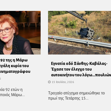
 92 της η Μάρω
Εγνατία οδό Ξάνθης-Καβάλας-
εγάλη κυρία του
Έχασε τον έλεγχο του
κινηματογράφου
αυτοκινήτου του λόγω…πουλιώ
6
15 Ιουλίου, 2026
κία 92 ετών η
Τροχαίο ατύχημα σημειώθηκε το
ποιός Μάρω...
πρωί της Τετάρτης 15...