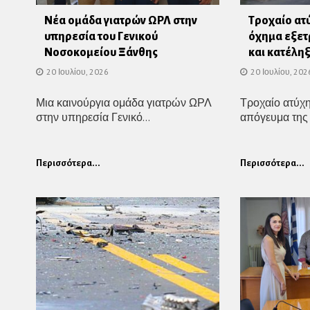
Νέα ομάδα γιατρών ΩΡΛ στην
Τροχαίο ατύ
υπηρεσία του Γενικού
όχημα εξετ
Νοσοκομείου Ξάνθης
και κατέλη
20 Ιουλίου, 2026
20 Ιουλίου, 202
Μια καινούργια ομάδα γιατρών ΩΡΛ
Τροχαίο ατύχ
στην υπηρεσία Γενικό...
απόγευμα της 
Περισσότερα...
Περισσότερα...