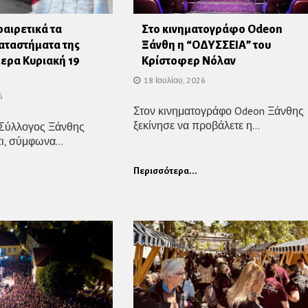
οαιρετικά τα
Στο κινηματογράφο Οdeon
αταστήματα της
Ξάνθη η “ΟΔΥΣΣΕΙΑ” του
ερα Κυριακή 19
Κρίστοφερ Νόλαν
18 Ιουλίου, 2026
6
Στον κινηματογράφο Odeon Ξάνθης
ξεκίνησε να προβάλετε η...
Σύλλογος Ξάνθης
ι, σύμφωνα...
Περισσότερα...