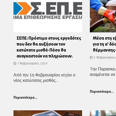
ΣΕΠΕ: Πρόστιμο στους εργοδότες
Μέσα στη 
που δεν θα αυξήσουν τον
για τη α’ δ
κατώτατο μισθό-Πόσο θα
θέρμανσης-
αναγκαστούν να πληρώσουν.
5 Φεβρουαρίου
7 Φεβρουαρίου, 2019
Tην Παρασκευ
αναμένεται να 
Από την 1η Φεβρουαρίου ισχύει ο
νέος κατώτατος μισθός...
Περισσότερα...
Περισσότερα...