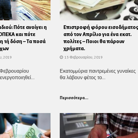
διού: Πότε ανοίγει η
Επιστροφή φόρου εισοδήματο
 ΟΠΕΚΑ και πότε
από τον Απρίλιο για ένα εκατ.
η 1ή δόση – Τα ποσά
πολίτες – Ποιοι θα πάρουν
ύχων
χρήματα.
υ, 2019
13 Φεβρουαρίου, 2019
 Φεβρουαρίου
Εκατοµµύρια παντρεµένες γυναίκες
ενεργοποιηθεί...
θα λάβουν φέτος το...
Περισσότερα...