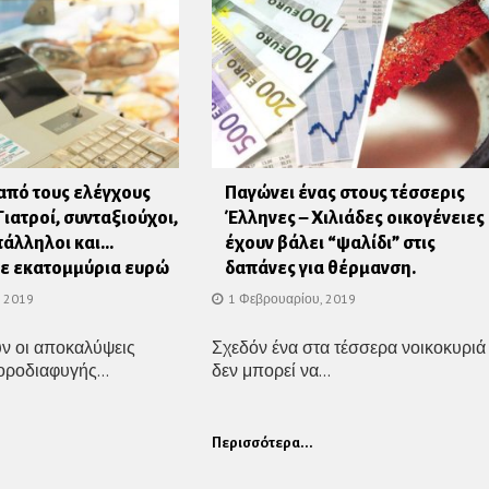
από τους ελέγχους
Παγώνει ένας στους τέσσερις
Γιατροί, συνταξιούχοι,
Έλληνες – Χιλιάδες οικογένειες
πάλληλοι και…
έχουν βάλει “ψαλίδι” στις
ε εκατομμύρια ευρώ
δαπάνες για θέρμανση.
, 2019
1 Φεβρουαρίου, 2019
ν οι αποκαλύψεις
Σχεδόν ένα στα τέσσερα νοικοκυριά
ροδιαφυγής...
δεν μπορεί να...
Περισσότερα...