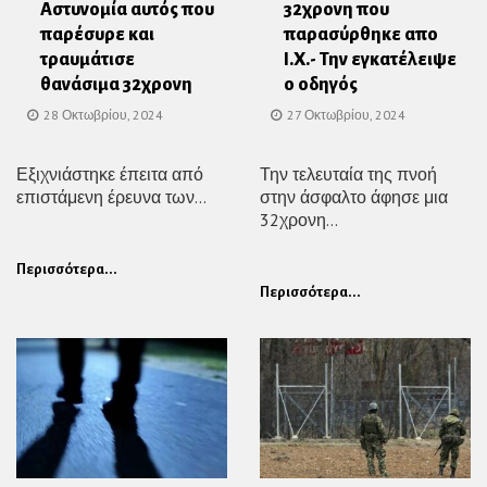
Αστυνομία αυτός που
32χρονη που
παρέσυρε και
παρασύρθηκε απο
τραυμάτισε
Ι.Χ.- Την εγκατέλειψε
θανάσιμα 32χρονη
ο οδηγός
28 Οκτωβρίου, 2024
27 Οκτωβρίου, 2024
Εξιχνιάστηκε έπειτα από
Την τελευταία της πνοή
επιστάμενη έρευνα των...
στην άσφαλτο άφησε μια
32χρονη...
Περισσότερα...
Περισσότερα...