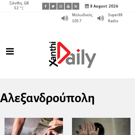
Ξάνθη, GR
8 August 2026
32
°C
Μελωδικός
Super88
105.7
Radio
Αλεξανδρούπολη