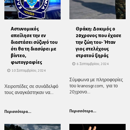
Αστυνομικός
Θράκη: Δοκιμός ο
απείλησε την εν
20χρονος που έχασε
διαστάσει σύζυγό του
την ζώη του- Ήταν
ότι θα τη διασύρει με
γιος στελέχους
βίντεο,
στρατού ξηράς
φωτογραφίες
6 Σεπτεμβρίου, 2024
10 Σεπτεμβρίου, 2024
Σύμφωνα με πληροφορίες
του kranosgr.com, για το
Χειροπέδες σε συνάδελφό
20χρονο...
τους αναγκάστηκαν να...
Περισσότερα...
Περισσότερα...