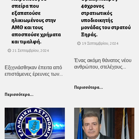
σπείρα που
40χρονος
εξαπατούσε
στρατιωτικός
ηλικιωμένους στην
υποδιοικητής
ΑΜΘ και τους
μονάδας του στρατού
αποσπούσε χρήματα
Ξηράς.
και τιμαλφή.
19 Σεπτεμβρίου, 2024
21 Σεπτεμβρίου, 2024
Ένας ακόμη θάνατος νέου
ανθρώπου, στελέχους...
Εξιχνιάσθηκαν έπειτα από
επιστάμενες έρευνες των...
Περισσότερα...
Περισσότερα...