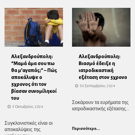
Αλεξανδρούπολη:
Αλεξανδρούπολη:
“Μαμά άμα σου πω
Βιασμό έδειξε η
θα μ’αγαπάς;” – Πώς
ιατροδικαστική
αποκάλυψε ο
εξέταση στον 5χρονο
5χρονος ότι τον
30 Σεπτεμβρίου, 2024
βίασαν συνομίληκοί
του
Σοκάρουν τα ευρήματα της
3 Οκτωβρίου, 2024
ιατροδικαστικής εξέτασης...
Συγκλονιστικές είναι οι
αποκαλύψεις της
Περισσότερα...