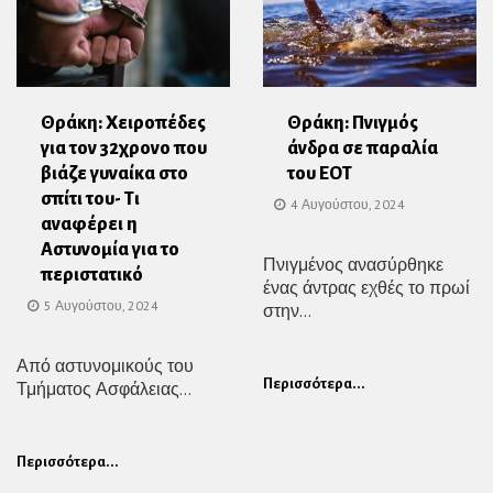
Θράκη: Χειροπέδες
Θράκη: Πνιγμός
για τον 32χρονο που
άνδρα σε παραλία
βιάζε γυναίκα στο
του ΕΟΤ
σπίτι του- Τι
4 Αυγούστου, 2024
αναφέρει η
Αστυνομία για το
Πνιγμένος ανασύρθηκε
περιστατικό
ένας άντρας εχθές το πρωί
5 Αυγούστου, 2024
στην...
Από αστυνομικούς του
Περισσότερα...
Τμήματος Ασφάλειας...
Περισσότερα...