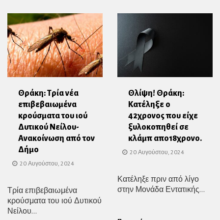
Θράκη: Τρία νέα
Θλίψη! Θράκη:
επιβεβαιωμένα
Κατέληξε ο
κρούσματα του ιού
42χρονος που είχε
Δυτικού Νείλου-
ξυλοκοπηθεί σε
Ανακοίνωση από τον
κλάμπ απο18χρονο.
Δήμο
20 Αυγούστου, 2024
20 Αυγούστου, 2024
Κατέληξε πριν από λίγο
στην Μονάδα Εντατικής...
Τρία επιβεβαιωμένα
κρούσματα του ιού Δυτικού
Νείλου...