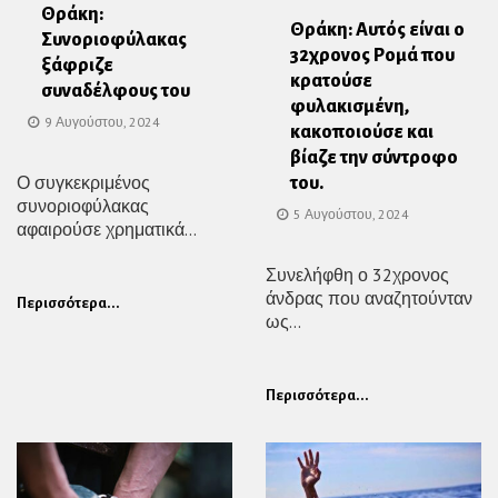
Θράκη:
Θράκη: Αυτός είναι ο
Συνοριοφύλακας
32χρονος Ρομά που
ξάφριζε
κρατούσε
συναδέλφους του
φυλακισμένη,
9 Αυγούστου, 2024
κακοποιούσε και
βίαζε την σύντροφο
Ο συγκεκριμένος
του.
συνοριοφύλακας
5 Αυγούστου, 2024
αφαιρούσε χρηματικά...
Συνελήφθη ο 32χρονος
άνδρας που αναζητούνταν
Περισσότερα...
ως...
Περισσότερα...