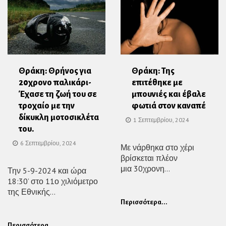
Θράκη: Θρήνος για
Θράκη: Της
20χρονο παλικάρι-
επιτέθηκε με
Έχασε τη ζωή του σε
μπουνιές και έβαλε
τροχαίο με την
φωτιά στον καναπέ
δίκυκλη μοτοσικλέτα
1 Σεπτεμβρίου, 2024
του.
6 Σεπτεμβρίου, 2024
Με νάρθηκα στο χέρι
βρίσκεται πλέον
μια 30χρονη...
Την 5-9-2024 και ώρα
18:30’ στο 11ο χιλιόμετρο
της Εθνικής...
Περισσότερα...
Περισσότερα...