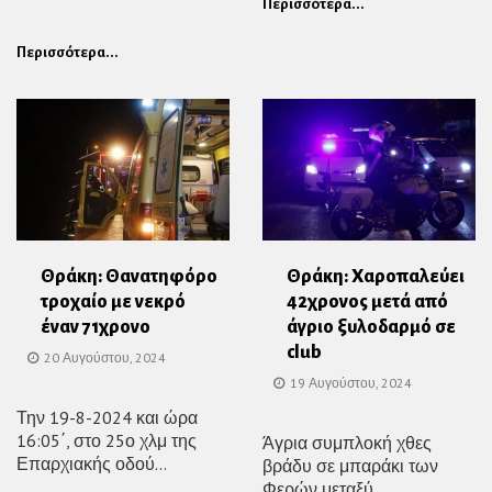
Περισσότερα...
Περισσότερα...
Θράκη: Θανατηφόρο
Θράκη: Χαροπαλεύει
τροχαίο με νεκρό
42χρονος μετά από
έναν 71χρονο
άγριο ξυλοδαρμό σε
club
20 Αυγούστου, 2024
19 Αυγούστου, 2024
Την 19-8-2024 και ώρα
16:05΄, στο 25ο χλμ της
Άγρια συμπλοκή χθες
Επαρχιακής οδού...
βράδυ σε μπαράκι των
Φερών μεταξύ...