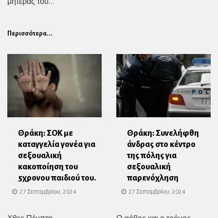
μητέρας του...
Περισσότερα...
Θράκη: ΣΟΚ με
Θράκη: Συνελήφθη
καταγγελία γονέα για
άνδρας στο κέντρο
σεξουαλική
της πόλης για
κακοποίηση του
σεξουαλική
5χρονου παιδιού του.
παρενόχληση
27 Σεπτεμβρίου, 2024
27 Σεπτεμβρίου, 2024
Χθες Πέμπτη
Ο φόβος και ο τρόμος