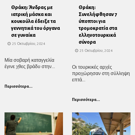
Θράκη: Άνδρας με
Θράκη:
ιατρική μάσκα και
Συνελήφθησαν 7
κουκούλα έδειξε τα
ύποπτοι για
γεννητικά του όργανα
τρομοκρατία στα
σε γυναίκα
ελληνοτουρκικά
σύνορα
25 Οκτωβρίου, 2024
25 Οκτωβρίου, 2024
Μία σοβαρή καταγγελία
έγινε χθες βράδυ στην...
Οι τουρκικές αρχές
προχώρησαν στη σύλληψη
επτά...
Περισσότερα...
Περισσότερα...