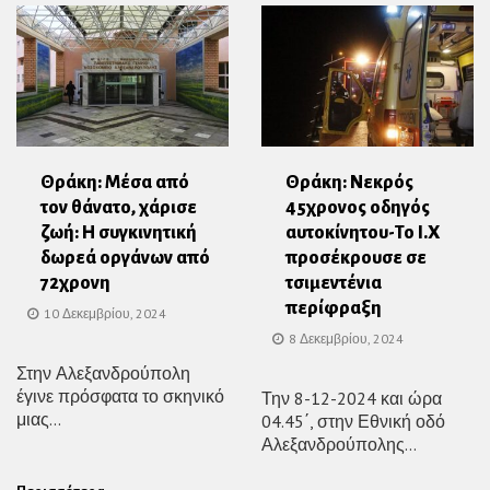
Θράκη: Μέσα από
Θράκη: Νεκρός
τον θάνατο, χάρισε
45χρονος οδηγός
ζωή: Η συγκινητική
αυτοκίνητου-Το Ι.Χ
δωρεά οργάνων από
προσέκρουσε σε
72χρονη
τσιμεντένια
περίφραξη
10 Δεκεμβρίου, 2024
8 Δεκεμβρίου, 2024
Στην Αλεξανδρούπολη
έγινε πρόσφατα το σκηνικό
Την 8-12-2024 και ώρα
μιας...
04.45΄, στην Εθνική οδό
Αλεξανδρούπολης...