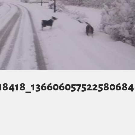
18418_136606057522580684