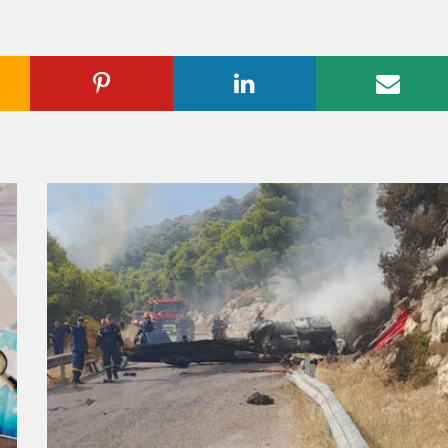
ogle
Pinterest
Linkedin
Emai
us