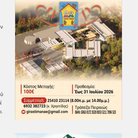
αν
λύ
ί
.