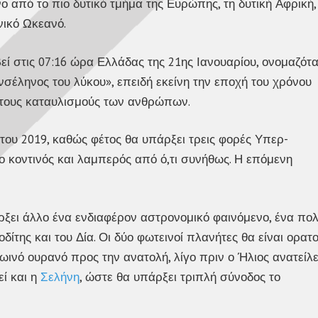
όνο από το πιο δυτικό τμήμα της Ευρώπης, τη δυτική Αφρική,
νικό Ωκεανό.
ί στις 07:16 ώρα Ελλάδας της 21ης Ιανουαρίου, ονομαζότ
σέληνος του λύκου», επειδή εκείνη την εποχή του χρόνου
τους καταυλισμούς των ανθρώπων.
του 2019, καθώς φέτος θα υπάρξει τρεις φορές Υπερ-
ιο κοντινός και λαμπερός από ό,τι συνήθως. Η επόμενη
άρξει άλλο ένα ενδιαφέρον αστρονομικό φαινόμενο, ένα πο
ίτης και του Δία. Οι δύο φωτεινοί πλανήτες θα είναι ορατο
ινό ουρανό προς την ανατολή, λίγο πριν ο Ήλιος ανατείλει
εί και η
Σελήνη
, ώστε θα υπάρξει τριπλή σύνοδος το