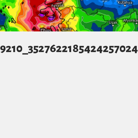
19210_3527622185424257024