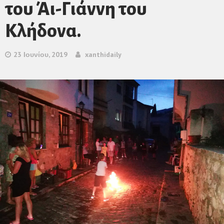
του Άι-Γιάννη του
Κλήδονα.
23 Ιουνίου, 2019
xanthidaily