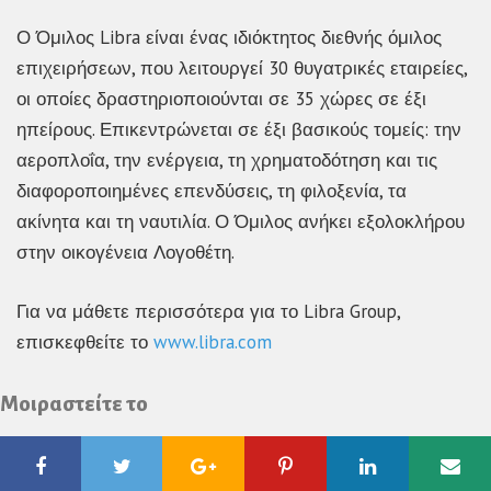
Ο Όμιλος Libra είναι ένας ιδιόκτητος διεθνής όμιλος
επιχειρήσεων, που λειτουργεί 30 θυγατρικές εταιρείες,
οι οποίες δραστηριοποιούνται σε 35 χώρες σε έξι
ηπείρους. Επικεντρώνεται σε έξι βασικούς τομείς: την
αεροπλοΐα, την ενέργεια, τη χρηματοδότηση και τις
διαφοροποιημένες επενδύσεις, τη φιλοξενία, τα
ακίνητα και τη ναυτιλία. Ο Όμιλος ανήκει εξολοκλήρου
στην οικογένεια Λογοθέτη.
Για να μάθετε περισσότερα για το Libra Group,
επισκεφθείτε το
www.libra.com
Μοιραστείτε το
Facebook
Twitter
Google
Pinterest
Linkedin
Ema