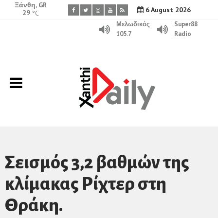
Ξάνθη, GR
6 August 2026
29
°C
Μελωδικός
Super88
105.7
Radio
Σεισμός 3,2 βαθμών της
κλίμακας Ρίχτερ στη
Θράκη.