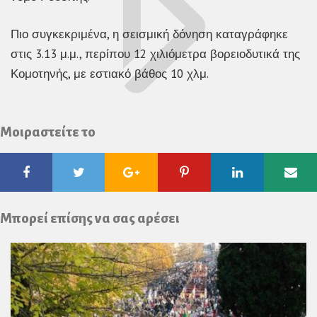
Πιο συγκεκριμένα, η σεισμική δόνηση καταγράφηκε
στις 3.13 μ.μ., περίπου 12 χιλιόμετρα βορειοδυτικά της
Κομοτηνής, με εστιακό βάθος 10 χλμ.
Μοιραστείτε το
Facebook
Twitter
Google
Pinterest
Linkedin
Ema
Plus
Μπορεί επίσης να σας αρέσει