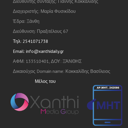
Διευθυντής σύνταξης: Γιάννης Κοκκαλίδης
Διαχειριστής: Μαρία Φυσικίδου
Έδρα: Ξάνθη
Διεύθυνση: Πραξιτέλους 67
Τηλ: 2541071738
Email: info@xanthidaily.gr
ΑΦΜ: 133510401, ΔΟΥ: ΞΆΝΘΗΣ
Δικαιούχος Domain name: Κοκκαλίδης Βασίλειος
Μέλος του