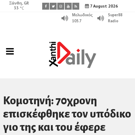
Ξάνθη, GR
7 August 2026
33
°C
Μελωδικός
Super88
105.7
Radio
Κομοτηνή: 70χρονη
επισκέφθηκε τον υπόδικο
γιο της και του έφερε