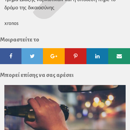
δρόμο της δικαιοσύνης
xronos
Μοιραστείτε το
Facebook
Twitter
Google
Pinterest
Linkedin
Ema
Plus
Μπορεί επίσης να σας αρέσει