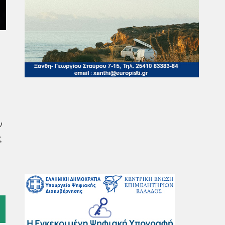
ν
ς
l