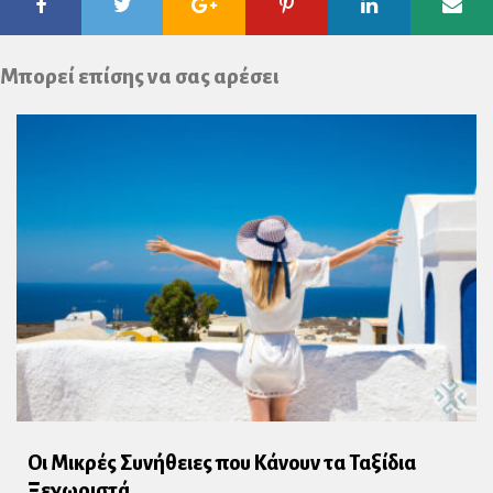
Facebook
Twitter
Google
Pinterest
Linkedin
Ema
Plus
Μπορεί επίσης να σας αρέσει
Οι Μικρές Συνήθειες που Κάνουν τα Ταξίδια
Ξεχωριστά