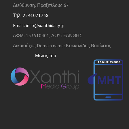
Διεύθυνση: Πραξιτέλους 67
Τηλ: 2541071738
Email: info@xanthidaily.gr
ΑΦΜ: 133510401, ΔΟΥ: ΞΆΝΘΗΣ
Δικαιούχος Domain name: Κοκκαλίδης Βασίλειος
Μέλος του