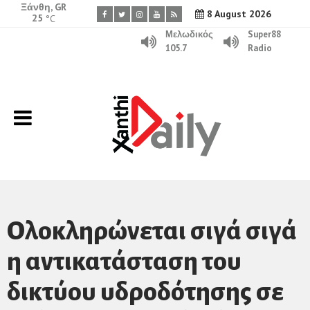
Ξάνθη, GR
8 August 2026
25
°C
Μελωδικός
Super88
105.7
Radio
Ολοκληρώνεται σιγά σιγά
η αντικατάσταση του
δικτύου υδροδότησης σε