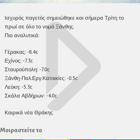
Ισχυρός παγετός σημειώθηκε και σήμερα Τρίτη το
πρωί σε όλο το νομό Ξάνθης.
Πιο αναλυτικά:
Γέρακας: -8.4c
Εχίνος: -7.3c
Σταυρούπολη: -7.0c
Ξάνθη-Παλ.Εργ.Κατοικίες: -0.5c
Λεύκη: -5.3c
Σκάλα Αβδήρων: -4.0c
Καιρικά νέα Θράκης
Μοιραστείτε το