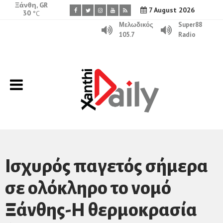
Ξάνθη, GR
7 August 2026
30
°C
Μελωδικός
Super88
105.7
Radio
Ισχυρός παγετός σήμερα
σε ολόκληρο το νομό
Ξάνθης-Η θερμοκρασία