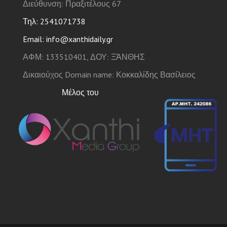
Διεύθυνση: Πραξιτέλους 67
Τηλ: 2541071738
Email: info@xanthidaily.gr
ΑΦΜ: 133510401, ΔΟΥ: ΞΆΝΘΗΣ
Δικαιούχος Domain name: Κοκκαλίδης Βασίλειος
Μέλος του