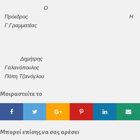
Ο
Πρόεδρος Η
Γ.Γραμματέας
Δημήτρης
Γαλανόπουλος
Πόπη Τζανόγλου
Μοιραστείτε το
Facebook
Twitter
Google
Pinterest
Linkedin
Ema
Plus
Μπορεί επίσης να σας αρέσει