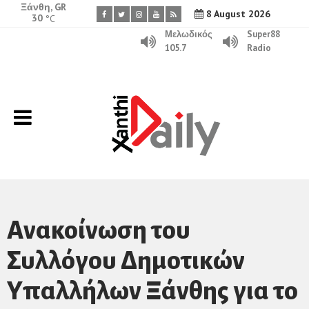
Ξάνθη, GR
8 August 2026
30
°C
Μελωδικός
Super88
105.7
Radio
Aνακοίνωση του
Συλλόγου Δημοτικών
Υπαλλήλων Ξάνθης για το