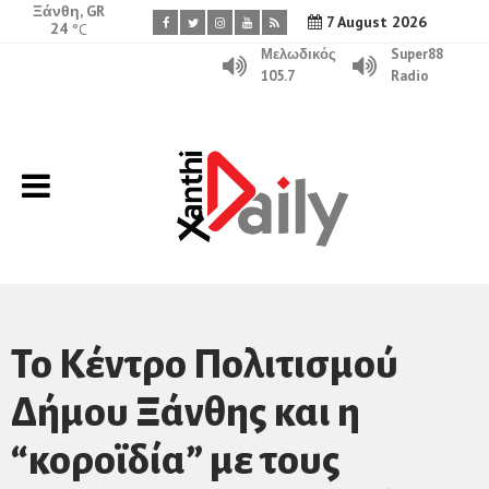
Ξάνθη, GR
7 August 2026
24
°C
Μελωδικός
Super88
105.7
Radio
Το Κέντρο Πολιτισμού
Δήμου Ξάνθης και η
“κοροϊδία” με τους