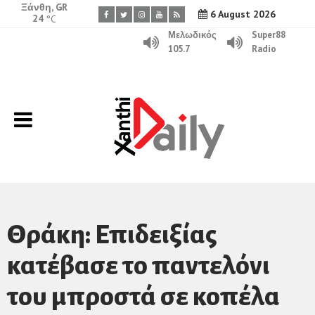
Ξάνθη, GR
6 August 2026
24
°C
Μελωδικός
Super88
105.7
Radio
Θράκη: Επιδειξίας
κατέβασε το παντελόνι
του μπροστά σε κοπέλα