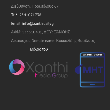
Διεύθυνση: Πραξιτέλους 67
Τηλ: 2541071738
Email: info@xanthidaily.gr
ΑΦΜ: 133510401, ΔΟΥ: ΞΆΝΘΗΣ
Δικαιούχος Domain name: Κοκκαλίδης Βασίλειος
Μέλος του