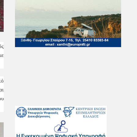
ός
με
κό
αι
ου