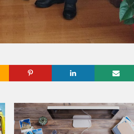
ogle
Pinterest
Linkedin
Emai
us