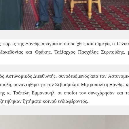
ς φορείς της Ξάνθης πραγματοποίησε χθες και σήμερα, ο Γενικ
Μακεδονίας και Θράκης, Ταξίαρχος Πασχάλης Συριτούδης, 
κός Αστυνομικός Διευθυντής, συνοδευόμενος από τον Αστυνομι
πουλή, συναντήθηκε με τον Σεβασμιώτο Μητροπολίτη Ξάνθης κ
ης κ. Τσέπελη Εμμανουήλ, οι οποίοι τον συνεχάρησαν και τ
υζητήθηκαν ζητήματα κοινού ενδιαφέροντος.