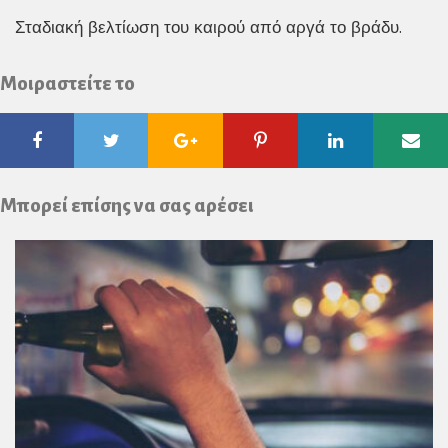
Σταδιακή βελτίωση του καιρού από αργά το βράδυ.
Μοιραστείτε το
Facebook
Twitter
Google
Pinterest
Linkedin
Ema
Plus
Μπορεί επίσης να σας αρέσει