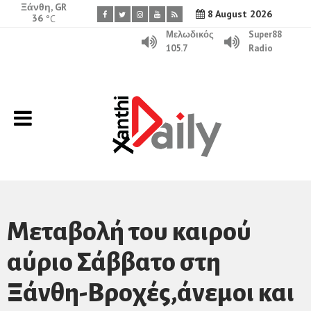
Ξάνθη, GR
8 August 2026
36
°C
Μελωδικός
Super88
105.7
Radio
Μεταβολή του καιρού
αύριο Σάββατο στη
Ξάνθη-Βροχές,άνεμοι και