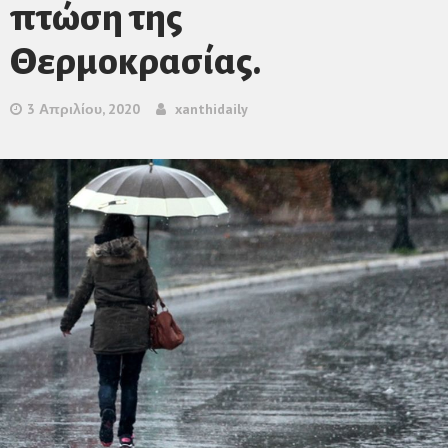
πτώση της
Θερμοκρασίας.
3 Απριλίου, 2020
xanthidaily