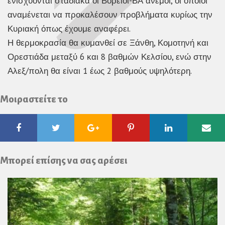
ενισχύονται σταδιακά οι Βόρειοι-ΒΑ άνεμοι, οι οποίοι
αναμένεται να προκαλέσουν προβλήματα κυρίως την
Κυριακή όπως έχουμε αναφέρει.
Η θερμοκρασία θα κυμανθεί σε Ξάνθη, Κομοτηνή και
Ορεστιάδα μεταξύ 6 και 8 βαθμών Κελσίου, ενώ στην
Αλεξ/πολη θα είναι 1 έως 2 βαθμούς υψηλότερη.
Μοιραστείτε το
Facebook
Twitter
Google
Pinterest
Linkedin
Ema
Plus
Μπορεί επίσης να σας αρέσει