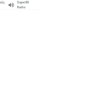
κός
Super88
Radio