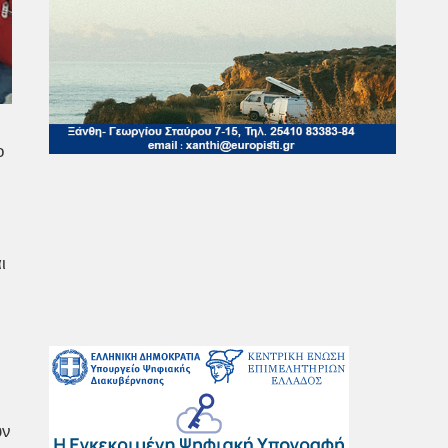
ο
ι
ύν