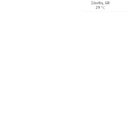
Ξάνθη, GR
29
°C