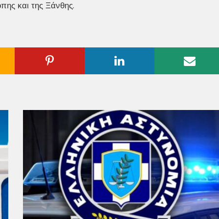
πης και της Ξάνθης.
ogle
Pinterest
Linkedin
Emai
us